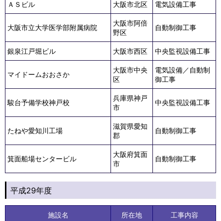
ＡＳビル
大阪市北区
電気設備工事
大阪市阿倍
大阪市立大学医学部附属病院
自動制御工事
野区
銀泉江戸堀ビル
大阪市西区
中央監視設備工事
大阪市中央
電気設備／自動制
マイドームおおさか
区
御工事
兵庫県神戸
駿台予備学校神戸校
中央監視設備工事
市
滋賀県愛知
たねや愛知川工場
自動制御工事
郡
大阪府箕面
箕面船場センタービル
自動制御工事
市
平成29年度
施設名
所在地
工事内容