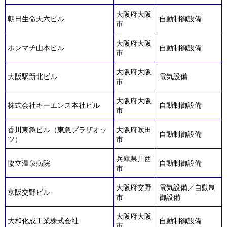
大阪府大阪
朝日生命天六ビル
自動制御設備
市
大阪府大阪
ホンマチ山本ビル
自動制御設備
市
大阪府大阪
大阪駅新北ビル
電気設備
市
大阪府大阪
株式会社キーエンス本社ビル
自動制御設備
市
香川東急ビル（東急プラザオッ
大阪府吹田
自動制御設備
ツ）
市
兵庫県川西
協立温泉病院
自動制御設備
市
大阪府交野
電気設備／自動制
京阪交野ビル
市
御設備
大阪府大阪
大和化成工業株式会社
自動制御設備
市