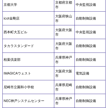
京都府京都
京都大学
中央監視設備
市
大阪府狭山
icot金剛店
自動制御設備
市
大阪府大阪
西本町大五ビル
中央監視設備
市
大阪府大阪
タカラスタンダード
自動制御設備
市
兵庫県神戸
柏葉倶楽部
自動制御設備
市
大阪府大阪
IMAGICAウェスト
電気設備
市
兵庫県尼崎
尼崎市立園和小学校
自動制御設備
市
兵庫県神戸
NEC神戸システムセンター
自動制御設備
市