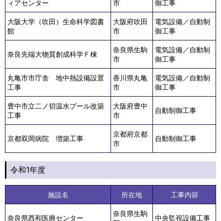
ィアセンター
市
御工事
大阪大学（吹田）生命科学図書
大阪府吹田
電気設備／自動制
館
市
御工事
奈良県生駒
電気設備／自動制
奈良先端大物質創成科学Ｆ棟
市
御工事
丸亀市市庁舎 地中熱設備設置
香川県丸亀
電気設備／自動制
工事
市
御工事
豊中市立二ノ切温水プール改築
大阪府豊中
自動制御工事
工事
市
京都府京都
京都双岡病院 増築工事
自動制御工事
市
令和1年度
施設名
所在地
工事内容
奈良県生駒
奈良県西和医療センター
中央監視設備工事