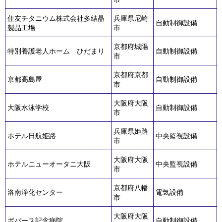
住友チタニウム株式会社多結晶
兵庫県尼崎
自動制御設備
製品工場
市
京都府城陽
特別養護老人ホーム ひだまり
自動制御設備
市
京都府京都
京都高島屋
自動制御設備
市
大阪府大阪
大阪水泳学校
自動制御設備
市
兵庫県姫路
ホテル日航姫路
中央監視設備
市
大阪府大阪
ホテルニューオータニ大阪
中央監視設備
市
京都府八幡
洛南浄化センター
電気設備
市
大阪府大阪
ボバース記念病院
自動制御設備