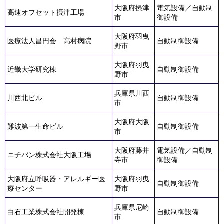
大阪府摂津
電気設備／自動制
高速オフセット摂津工場
市
御設備
大阪府羽曳
医療法人昌円会 高村病院
自動制御設備
野市
大阪府羽曳
近畿大学研究棟
自動制御設備
野市
兵庫県川西
川西北ビル
自動制御設備
市
大阪府大阪
難波第一生命ビル
自動制御設備
市
大阪府藤井
電気設備／自動制
ニチバン株式会社大阪工場
寺市
御設備
大阪府立呼吸器・アレルギー医
大阪府羽曳
自動制御設備
療センター
野市
兵庫県尼崎
白石工業株式会社開発棟
自動制御設備
市