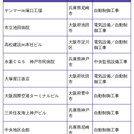
兵庫県尼崎
ヤンマー㈱塚口工場
自動制御工事
市
大阪府池田
電気設備／自動制
市立池田病院
市
御工事
大阪市淀川
電気設備／自動制
高松建設㈱本社ビル
区
御工事
兵庫県神戸
水素ＣＧＳ 神戸市民病院
中央監視設備工事
市
大阪府吹田
電気設備／自動制
大塚屋江坂店
市
御工事
大阪府豊中
大阪国際空港ターミナルビル
自動制御工事
市
兵庫県神戸
三井住友海上神戸ビル
自動制御工事
市
兵庫県尼崎
中央地区会館
自動制御工事
市