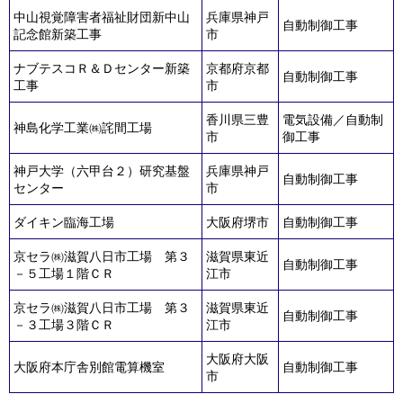
中山視覚障害者福祉財団新中山
兵庫県神戸
自動制御工事
記念館新築工事
市
ナブテスコＲ＆Ｄセンター新築
京都府京都
自動制御工事
工事
市
香川県三豊
電気設備／自動制
神島化学工業㈱詫間工場
市
御工事
神戸大学（六甲台２）研究基盤
兵庫県神戸
自動制御工事
センター
市
ダイキン臨海工場
大阪府堺市
自動制御工事
京セラ㈱滋賀八日市工場 第３
滋賀県東近
自動制御工事
－５工場１階ＣＲ
江市
京セラ㈱滋賀八日市工場 第３
滋賀県東近
自動制御工事
－３工場３階ＣＲ
江市
大阪府大阪
大阪府本庁舎別館電算機室
自動制御工事
市