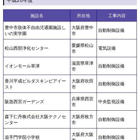
施設名
所在地
工事内容
豊中市肢体不自由児通園施設し
大阪府豊中
自動制御設備
いの実学園
市
愛媛県松山
松山西部浄化センター
電気設備
市
滋賀県草津
イオンモール草津
自動制御設備
市
香川平成ビルダスキンピアイー
大阪府吹田
自動制御設備
スト
市
兵庫県西宮
阪急西宮ガーデンズ
中央監視設備
市
森下仁丹株式会社大阪テクノセ
大阪府枚方
自動制御設備
ンター
市
大阪府大阪
追手門学院小学校
自動制御設備