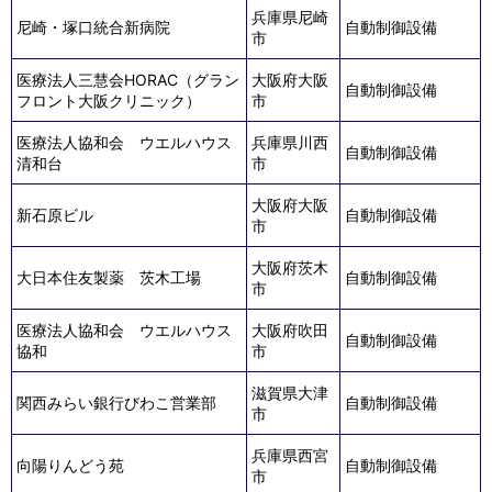
兵庫県尼崎
尼崎・塚口統合新病院
自動制御設備
市
医療法人三慧会HORAC（グラン
大阪府大阪
自動制御設備
フロント大阪クリニック）
市
医療法人協和会 ウエルハウス
兵庫県川西
自動制御設備
清和台
市
大阪府大阪
新石原ビル
自動制御設備
市
大阪府茨木
大日本住友製薬 茨木工場
自動制御設備
市
医療法人協和会 ウエルハウス
大阪府吹田
自動制御設備
協和
市
滋賀県大津
関西みらい銀行びわこ営業部
自動制御設備
市
兵庫県西宮
向陽りんどう苑
自動制御設備
市