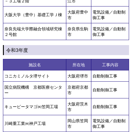
－３工場２階
江市
大阪府豊中
電気設備／自動制
大阪大学（豊中）基礎工学Ｊ棟
市
御工事
奈良先端大学際融合領域研究棟
奈良県生駒
電気設備／自動制
２号館
市
御工事
令和3年度
施設名
所在地
工事内容
コニカミノルタ堺サイト
大阪府堺市
自動制御工事
国立病院機構 京都医療センタ
京都府京都
自動制御工事
ー
市
大阪府茨木
キューピータマゴ㈱笠岡工場
自動制御工事
市
岡山県笠岡
電気設備／自動制
川崎重工業㈱神戸工場
市
御工事