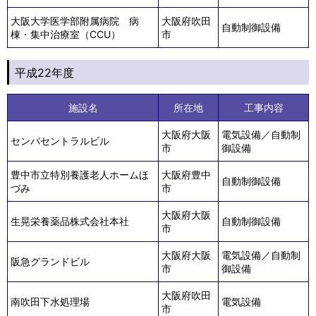
大阪大学医学部附属病院 病
大阪府吹田
自動制御設備
棟・集中治療室（CCU）
市
平成22年度
施設名
所在地
工事内容
大阪府大阪
電気設備／自動制
センバセントラルビル
市
御設備
豊中市立特別養護老人ホームほ
大阪府豊中
自動制御設備
づみ
市
大阪府大阪
生晃栄養薬品株式会社本社
自動制御設備
市
大阪府大阪
電気設備／自動制
阪急グランドビル
市
御設備
大阪府吹田
南吹田下水処理場
電気設備
市