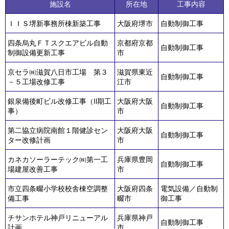
施設名
所在地
工事内容
ＩＩＳ堺新事務所棟新築工事
大阪府堺市
自動制御工事
四条烏丸ＦＴスクエアビル自動
京都府京都
自動制御工事
制御設備更新工事
市
京セラ㈱滋賀八日市工場 第３
滋賀県東近
自動制御工事
－５工場改修工事
江市
銀泉備後町ビル改修工事（Ⅱ期工
大阪府大阪
自動制御工事
事）
市
第二協立病院南館１階健診セン
大阪府大阪
自動制御工事
ター改修計画
市
カネカソーラーテック㈱第一工
兵庫県豊岡
自動制御工事
場建屋改善工事
市
市立四条畷小学校校舎棟空調整
大阪府四条
電気設備／自動制
備工事
畷市
御工事
チサンホテル神戸リニューアル
兵庫県神戸
自動制御工事
計画
市