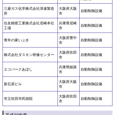
三菱ガス化学株式会社浪速製造
大阪府大阪
自動制御設備
所
市
住友精密工業株式会社尼崎本社
兵庫県尼崎
自動制御設備
工場
市
大阪府豊中
青年の家いぶき
自動制御設備
市
大阪府吹田
株式会社ダスキン研修センター
自動制御設備
市
兵庫県姫路
エコパークあぼし
自動制御設備
市
大阪府大阪
新石原ビル
自動制御設備
市
大阪府吹田
市立吹田市民病院
自動制御設備
市
平成20年度