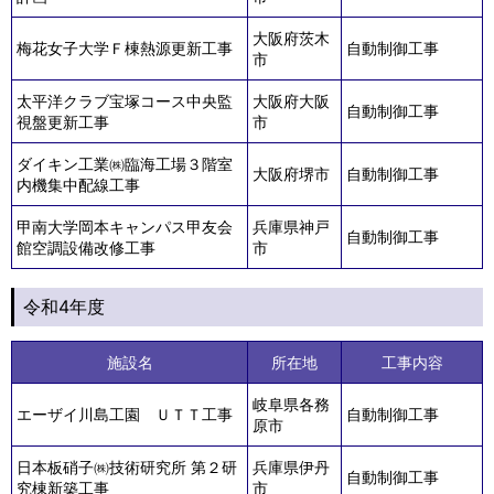
大阪府茨木
梅花女子大学Ｆ棟熱源更新工事
自動制御工事
市
太平洋クラブ宝塚コース中央監
大阪府大阪
自動制御工事
視盤更新工事
市
ダイキン工業㈱臨海工場３階室
大阪府堺市
自動制御工事
内機集中配線工事
甲南大学岡本キャンパス甲友会
兵庫県神戸
自動制御工事
館空調設備改修工事
市
令和4年度
施設名
所在地
工事内容
岐阜県各務
エーザイ川島工園 ＵＴＴ工事
自動制御工事
原市
日本板硝子㈱技術研究所 第２研
兵庫県伊丹
自動制御工事
究棟新築工事
市