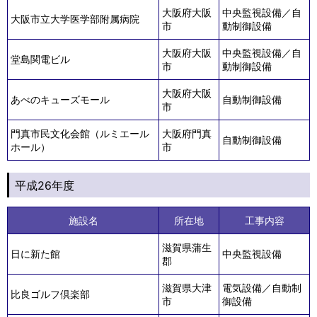
大阪府大阪
中央監視設備／自
大阪市立大学医学部附属病院
市
動制御設備
大阪府大阪
中央監視設備／自
堂島関電ビル
市
動制御設備
大阪府大阪
あべのキューズモール
自動制御設備
市
門真市民文化会館（ルミエール
大阪府門真
自動制御設備
ホール）
市
平成26年度
施設名
所在地
工事内容
滋賀県蒲生
日に新た館
中央監視設備
郡
滋賀県大津
電気設備／自動制
比良ゴルフ倶楽部
市
御設備