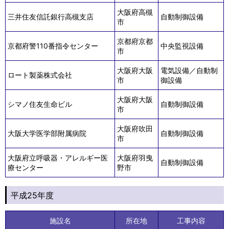
大阪府高槻
三井住友信託銀行高槻支店
自動制御設備
市
京都府京都
京都府警110番指令センター
中央監視設備
市
大阪府大阪
電気設備／自動制
ロート製薬株式会社
市
御設備
大阪府大阪
シマノ住友生命ビル
自動制御設備
市
大阪府吹田
大阪大学医学部附属病院
自動制御設備
市
大阪府立呼吸器・アレルギー医
大阪府羽曳
自動制御設備
療センター
野市
平成25年度
施設名
所在地
工事内容