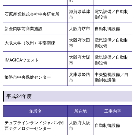
滋賀県草津
電気設備／自動制
石原産業株式会社中央研究所
市
御設備
新金岡駅前商業施設
大阪府堺市
自動制御設備
大阪府吹田
電気設備／自動制
大阪大学（吹田）本部南棟
市
御設備
大阪府大阪
電気設備／自動制
IMAGICAウェスト
市
御設備
兵庫県姫路
中央監視設備／自
姫路市中央保健センター
市
動制御設備
平成24年度
施設名
所在地
工事内容
テュフラインランドジャパン関
大阪府大阪
自動制御設備
西テクノロジーセンター
市