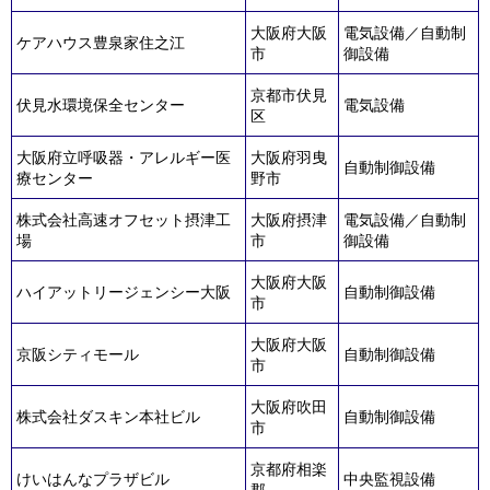
大阪府大阪
電気設備／自動制
ケアハウス豊泉家住之江
市
御設備
京都市伏見
伏見水環境保全センター
電気設備
区
大阪府立呼吸器・アレルギー医
大阪府羽曳
自動制御設備
療センター
野市
株式会社高速オフセット摂津工
大阪府摂津
電気設備／自動制
場
市
御設備
大阪府大阪
ハイアットリージェンシー大阪
自動制御設備
市
大阪府大阪
京阪シティモール
自動制御設備
市
大阪府吹田
株式会社ダスキン本社ビル
自動制御設備
市
京都府相楽
けいはんなプラザビル
中央監視設備
郡