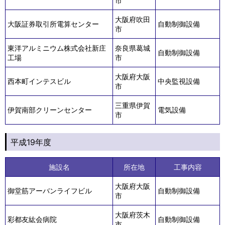
市
大阪府吹田
大阪証券取引所電算センター
自動制御設備
市
東洋アルミニウム株式会社新庄
奈良県葛城
自動制御設備
工場
市
大阪府大阪
西本町インテスビル
中央監視設備
市
三重県伊賀
伊賀南部クリーンセンター
電気設備
市
平成19年度
施設名
所在地
工事内容
大阪府大阪
御堂筋アーバンライフビル
自動制御設備
市
大阪府茨木
彩都友紘会病院
自動制御設備
市