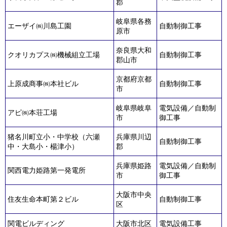
郡
岐阜県各務
エーザイ㈱川島工園
自動制御工事
原市
奈良県大和
クオリカプス㈱機械組立工場
自動制御工事
郡山市
京都府京都
上原成商事㈱本社ビル
自動制御工事
市
岐阜県岐阜
電気設備／自動制
アピ㈱本荘工場
市
御工事
猪名川町立小・中学校（六瀬
兵庫県川辺
自動制御工事
中・大島小・楊津小）
郡
兵庫県姫路
電気設備／自動制
関西電力姫路第一発電所
市
御工事
大阪市中央
住友生命本町第２ビル
自動制御工事
区
関電ビルディング
大阪市北区
電気設備工事