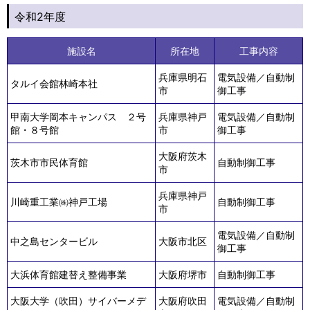
令和2年度
施設名
所在地
工事内容
兵庫県明石
電気設備／自動制
タルイ会館林崎本社
市
御工事
甲南大学岡本キャンパス ２号
兵庫県神戸
電気設備／自動制
館・８号館
市
御工事
大阪府茨木
茨木市市民体育館
自動制御工事
市
兵庫県神戸
川崎重工業㈱神戸工場
自動制御工事
市
電気設備／自動制
中之島センタービル
大阪市北区
御工事
大浜体育館建替え整備事業
大阪府堺市
自動制御工事
大阪大学（吹田）サイバーメデ
大阪府吹田
電気設備／自動制