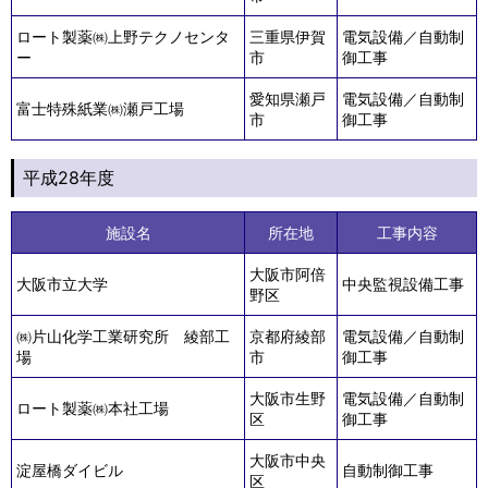
ロート製薬㈱上野テクノセンタ
三重県伊賀
電気設備／自動制
ー
市
御工事
愛知県瀬戸
電気設備／自動制
富士特殊紙業㈱瀬戸工場
市
御工事
平成28年度
施設名
所在地
工事内容
大阪市阿倍
大阪市立大学
中央監視設備工事
野区
㈱片山化学工業研究所 綾部工
京都府綾部
電気設備／自動制
場
市
御工事
大阪市生野
電気設備／自動制
ロート製薬㈱本社工場
区
御工事
大阪市中央
淀屋橋ダイビル
自動制御工事
区