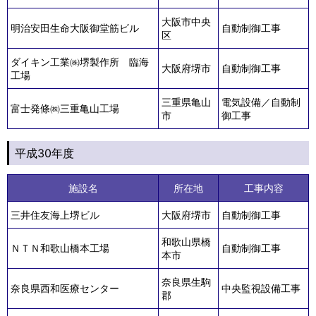
大阪市中央
明治安田生命大阪御堂筋ビル
自動制御工事
区
ダイキン工業㈱堺製作所 臨海
大阪府堺市
自動制御工事
工場
三重県亀山
電気設備／自動制
富士発條㈱三重亀山工場
市
御工事
平成30年度
施設名
所在地
工事内容
三井住友海上堺ビル
大阪府堺市
自動制御工事
和歌山県橋
ＮＴＮ和歌山橋本工場
自動制御工事
本市
奈良県生駒
奈良県西和医療センター
中央監視設備工事
郡