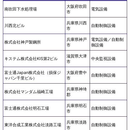
大阪府吹田
南吹田下水処理場
電気設備
市
兵庫県川西
川西北ビル
自動制御設備
市
兵庫県神戸
電気設備／自動制
株式会社神戸製鋼所
市
御設備
滋賀県大津
キステム株式会社KIS第2ビル
中央監視設備
市
富士通Japan株式会社（損保ジ
大阪府豊中
自動制御設備
ャパン千里ビル）
市
兵庫県神埼
株式会社マンダム福崎工場
自動制御設備
郡
兵庫県明石
富士通株式会社明石工場
自動制御設備
市
兵庫県淡路
東洋合成工業株式会社淡路工場
自動制御設備
市