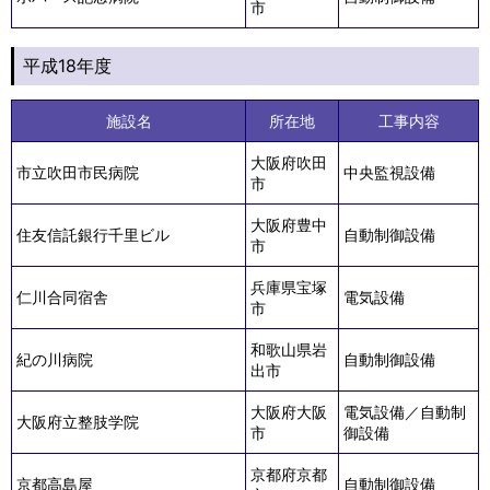
市
平成18年度
施設名
所在地
工事内容
大阪府吹田
市立吹田市民病院
中央監視設備
市
大阪府豊中
住友信託銀行千里ビル
自動制御設備
市
兵庫県宝塚
仁川合同宿舎
電気設備
市
和歌山県岩
紀の川病院
自動制御設備
出市
大阪府大阪
電気設備／自動制
大阪府立整肢学院
市
御設備
京都府京都
京都高島屋
自動制御設備