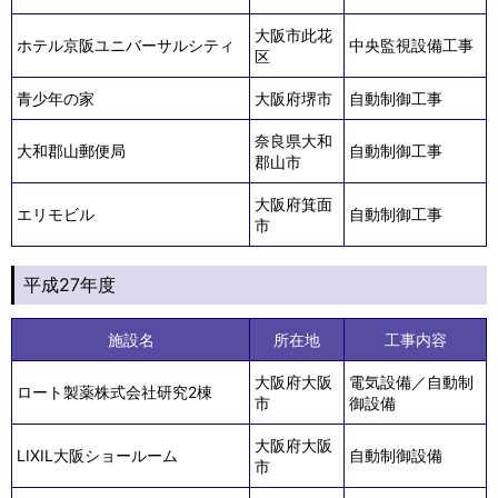
大阪市此花
ホテル京阪ユニバーサルシティ
中央監視設備工事
区
青少年の家
大阪府堺市
自動制御工事
奈良県大和
大和郡山郵便局
自動制御工事
郡山市
大阪府箕面
エリモビル
自動制御工事
市
平成27年度
施設名
所在地
工事内容
大阪府大阪
電気設備／自動制
ロート製薬株式会社研究2棟
市
御設備
大阪府大阪
LIXIL大阪ショールーム
自動制御設備
市