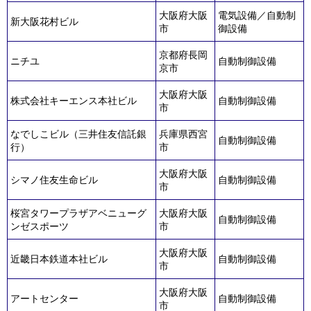
大阪府大阪
電気設備／自動制
新大阪花村ビル
市
御設備
京都府長岡
ニチユ
自動制御設備
京市
大阪府大阪
株式会社キーエンス本社ビル
自動制御設備
市
なでしこビル（三井住友信託銀
兵庫県西宮
自動制御設備
行）
市
大阪府大阪
シマノ住友生命ビル
自動制御設備
市
桜宮タワープラザアベニューグ
大阪府大阪
自動制御設備
ンゼスポーツ
市
大阪府大阪
近畿日本鉄道本社ビル
自動制御設備
市
大阪府大阪
アートセンター
自動制御設備
市