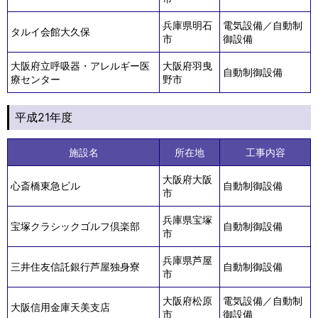
兵庫県明石
電気設備／自動制
タルイ会館大久保
市
御設備
大阪府立呼吸器・アレルギー医
大阪府羽曳
自動制御設備
療センター
野市
平成21年度
施設名
所在地
工事内容
大阪府大阪
心斎橋東急ビル
自動制御設備
市
兵庫県宝塚
宝塚クラシックゴルフ倶楽部
自動制御設備
市
兵庫県芦屋
三井住友信託銀行芦屋独身寮
自動制御設備
市
大阪府松原
電気設備／自動制
大阪信用金庫天美支店
市
御設備